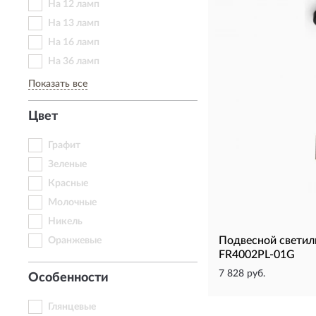
На 12 ламп
На 13 ламп
На 16 ламп
На 36 ламп
Показать все
Цвет
Графит
Зеленые
Красные
Молочные
Никель
Подвесной свети
Оранжевые
FR4002PL-01G
7 828 руб.
Особенности
Глянцевые