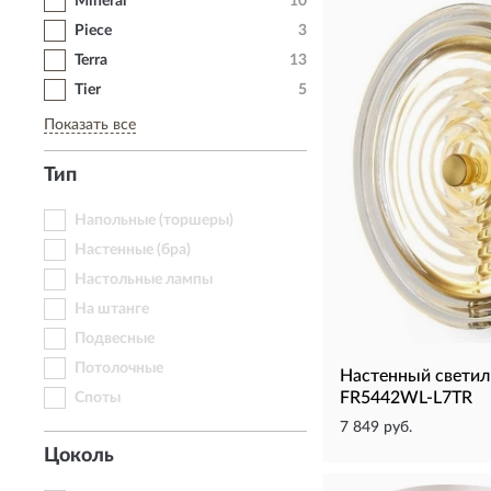
Mineral
10
Piece
3
Terra
13
Tier
5
Показать все
Тип
Напольные (торшеры)
Настенные (бра)
Настольные лампы
На штанге
Подвесные
Потолочные
Настенный свети
FR5442WL-L7TR
Споты
7 849 руб.
Цоколь