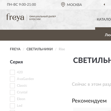
ПН-ВС 9:00-21:00
МОСКВА
КАТАЛО
Лю
FREYA
СВЕТИЛЬНИКИ
Rise
СВЕТИЛЬН
Серия
420
AvaGarden
Сейчас в этом раз
Classic
Crystal
Eleon
Рекомендуем
Led