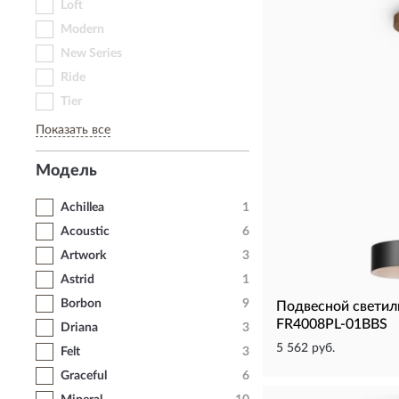
Loft
Modern
New Series
Ride
Tier
Показать все
Модель
Achillea
1
Acoustic
6
Artwork
3
Astrid
1
Borbon
9
Подвесной светил
FR4008PL-01BBS
Driana
3
5 562 руб.
Felt
3
Graceful
6