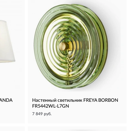
VANDA
Настенный светильник FREYA BORBON
FR5442WL-L7GN
7 849 руб.