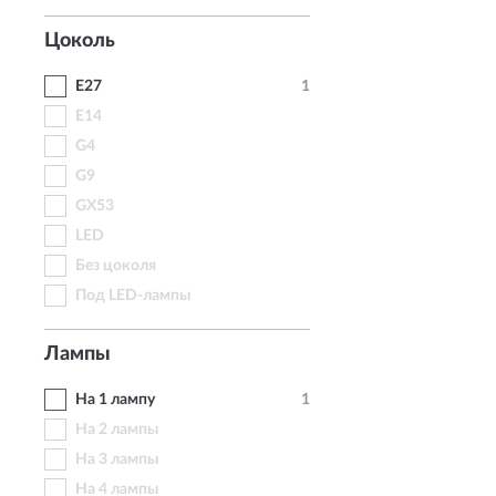
Цоколь
E27
1
E14
G4
G9
GX53
LED
Без цоколя
Под LED-лампы
Лампы
На 1 лампу
1
На 2 лампы
На 3 лампы
На 4 лампы