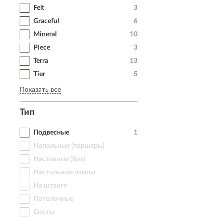
Felt
3
Graceful
6
Mineral
10
Piece
3
Terra
13
Tier
5
Показать все
Тип
Подвесные
1
Напольные (торшеры)
Настенные (бра)
Настольные лампы
На штанге
Потолочные
Споты