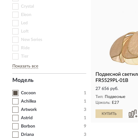
Crystal
Eleon
Led
Loft
New Series
Ride
Tier
Показать все
Подвесной свети
Модель
FR5529PL-01B
27 656 руб.
Cocoon
1
Тип:
Подвесные
Achillea
1
Цоколь:
E27
Artwork
3
КУПИТЬ
Astrid
1
Borbon
9
Driana
3