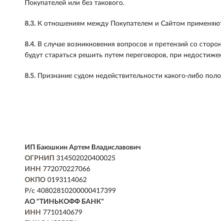
Покупателей или без такового.
8.3.
К отношениям между Покупателем и Сайтом применяютс
8.4.
В случае возникновения вопросов и претензий со стор
будут стараться решить путем переговоров, при недостиже
8.5.
Признание судом недействительности какого-либо поло
ИП Баюшкин Артем Владиславович
ОГРНИП
314502020400025
ИНН
772070227066
ОКПО
0193114062
Р/с
40802810200000417399
АО "ТИНЬКОФФ БАНК"
ИНН
7710140679