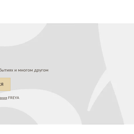
бытиях и многом другом
СЯ
ания
FREYA