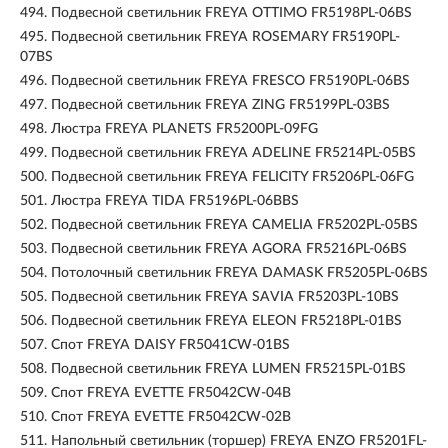
494.
Подвесной светильник FREYA OTTIMO FR5198PL-06BS
495.
Подвесной светильник FREYA ROSEMARY FR5190PL-
07BS
496.
Подвесной светильник FREYA FRESCO FR5190PL-06BS
497.
Подвесной светильник FREYA ZING FR5199PL-03BS
498.
Люстра FREYA PLANETS FR5200PL-09FG
499.
Подвесной светильник FREYA ADELINE FR5214PL-05BS
500.
Подвесной светильник FREYA FELICITY FR5206PL-06FG
501.
Люстра FREYA TIDA FR5196PL-06BBS
502.
Подвесной светильник FREYA CAMELIA FR5202PL-05BS
503.
Подвесной светильник FREYA AGORA FR5216PL-06BS
504.
Потолочный светильник FREYA DAMASK FR5205PL-06BS
505.
Подвесной светильник FREYA SAVIA FR5203PL-10BS
506.
Подвесной светильник FREYA ELEON FR5218PL-01BS
507.
Спот FREYA DAISY FR5041CW-01BS
508.
Подвесной светильник FREYA LUMEN FR5215PL-01BS
509.
Спот FREYA EVETTE FR5042CW-04B
510.
Спот FREYA EVETTE FR5042CW-02B
511.
Напольный светильник (торшер) FREYA ENZO FR5201FL-