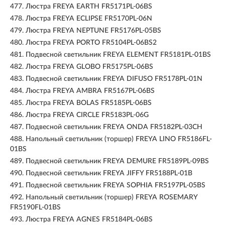
477.
Люстра FREYA EARTH FR5171PL-06BS
478.
Люстра FREYA ECLIPSE FR5170PL-06N
479.
Люстра FREYA NEPTUNE FR5176PL-05BS
480.
Люстра FREYA PORTO FR5104PL-06BS2
481.
Подвесной светильник FREYA ELEMENT FR5181PL-01BS
482.
Люстра FREYA GLOBO FR5175PL-06BS
483.
Подвесной светильник FREYA DIFUSO FR5178PL-01N
484.
Люстра FREYA AMBRA FR5167PL-06BS
485.
Люстра FREYA BOLAS FR5185PL-06BS
486.
Люстра FREYA CIRCLE FR5183PL-06G
487.
Подвесной светильник FREYA ONDA FR5182PL-03CH
488.
Напольный светильник (торшер) FREYA LINO FR5186FL-
01BS
489.
Подвесной светильник FREYA DEMURE FR5189PL-09BS
490.
Подвесной светильник FREYA JIFFY FR5188PL-01B
491.
Подвесной светильник FREYA SOPHIA FR5197PL-05BS
492.
Напольный светильник (торшер) FREYA ROSEMARY
FR5190FL-01BS
493.
Люстра FREYA AGNES FR5184PL-06BS