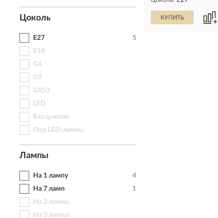
Цоколь:
E27
Цоколь
КУПИТЬ
E27
5
E14
G4
G9
GX53
LED
Без цоколя
Под LED-лампы
Лампы
На 1 лампу
4
На 7 ламп
1
На 2 лампы
На 3 лампы