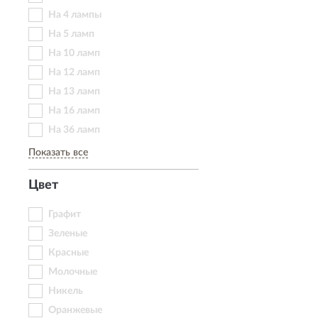
На 4 лампы
На 5 ламп
На 10 ламп
На 12 ламп
На 13 ламп
На 16 ламп
На 36 ламп
Показать все
Цвет
Графит
Зеленые
Красные
Молочные
Никель
Оранжевые