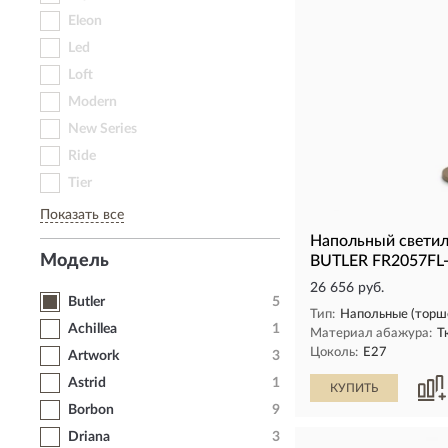
Eleon
Led
Loft
Modern
New Series
Ride
Tier
Показать все
Напольный светил
Модель
BUTLER FR2057FL
26 656 руб.
Butler
5
Тип:
Напольные (торш
Achillea
1
Материал абажура:
Т
Цоколь:
E27
Artwork
3
Astrid
1
КУПИТЬ
Borbon
9
Driana
3