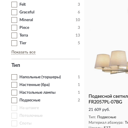
Felt
3
Graceful
6
Mineral
10
Piece
3
Terra
13
Tier
5
Показать все
Тип
Напольные (торшеры)
1
Настенные (бра)
1
Настольные лампы
1
Подвесной светил
Подвесные
2
FR2057PL-07BG
На штанге
21 609 руб.
Потолочные
Тип:
Подвесные
Материал абажура:
Т
Споты