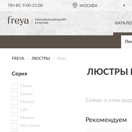
ПН-ВС 9:00-21:00
МОСКВА
КАТАЛО
Лю
FREYA
ЛЮСТРЫ
Ittan
ЛЮСТРЫ F
Серия
Classic
Crystal
Сейчас в этом раз
Floristic
Loft
Modern
Рекомендуем
New Series