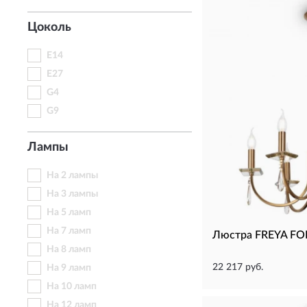
Цоколь
E14
E27
G4
G9
Лампы
На 2 лампы
На 3 лампы
На 5 ламп
На 7 ламп
Люстра FREYA FO
На 8 ламп
22 217 руб.
На 9 ламп
На 10 ламп
На 12 ламп