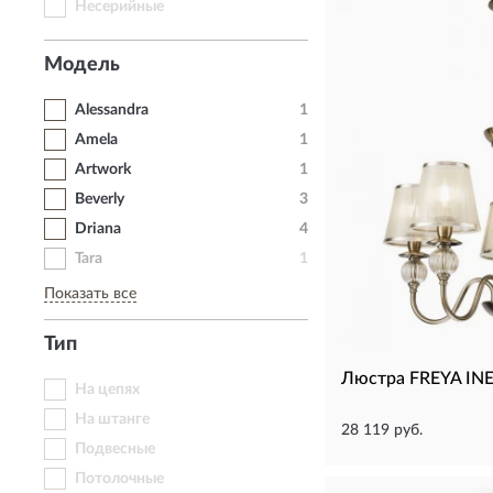
Несерийные
Модель
Alessandra
1
Amela
1
Artwork
1
Beverly
3
Driana
4
Tara
1
Показать все
Тип
Люстра FREYA IN
На цепях
На штанге
28 119 руб.
Подвесные
Потолочные