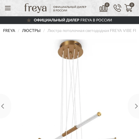
0
0
ОФИЦИАЛЬНЫЙ ДИЛЕР
FREYA В РОССИИ
FREYA
ЛЮСТРЫ
Люстра потолочная светододная FREYA VIBE F