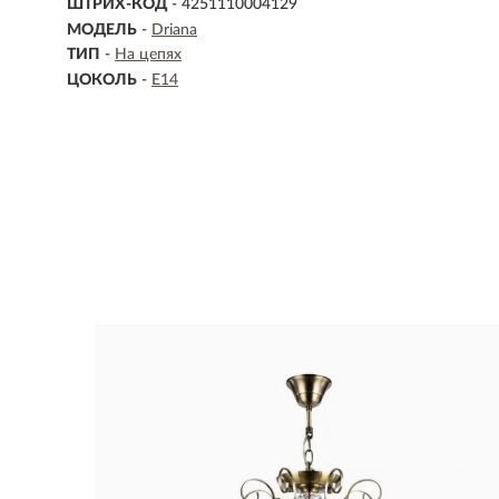
ШТРИХ-КОД
- 4251110004129
МОДЕЛЬ
-
Driana
ТИП
-
На цепях
ЦОКОЛЬ
-
E14