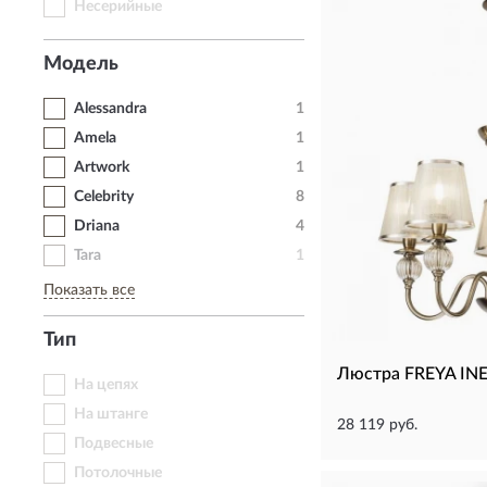
Несерийные
Модель
Alessandra
1
Amela
1
Artwork
1
Celebrity
8
Driana
4
Tara
1
Показать все
Тип
Люстра FREYA IN
На цепях
На штанге
28 119 руб.
Подвесные
Потолочные