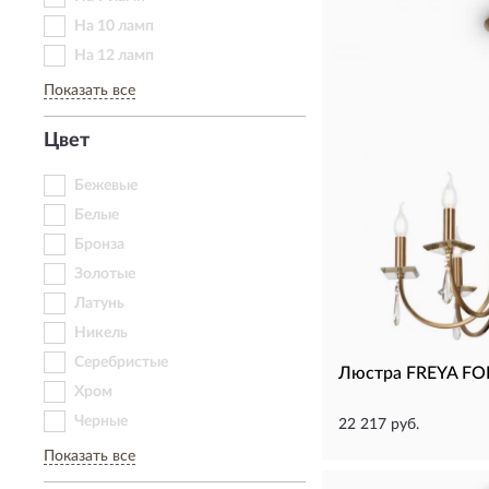
На 10 ламп
На 12 ламп
Показать все
Цвет
Бежевые
Белые
Бронза
Золотые
Латунь
Никель
Серебристые
Люстра FREYA FO
Хром
Черные
22 217 руб.
Показать все