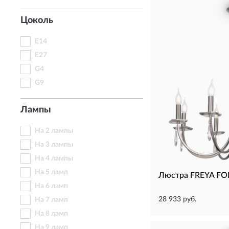
Цоколь
E14
E27
G4
G9
Лампы
На 2 лампы
На 3 лампы
На 4 лампы
На 5 ламп
Люстра FREYA FO
На 6 ламп
28 933 руб.
На 7 ламп
На 8 ламп
На 9 ламп