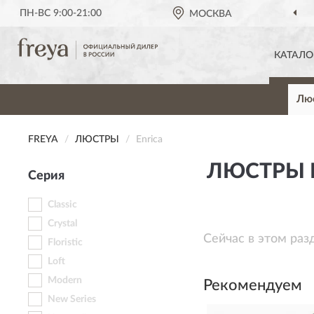
ПН-ВС 9:00-21:00
МОСКВА
КАТАЛО
Лю
FREYA
ЛЮСТРЫ
Enrica
ЛЮСТРЫ F
Серия
Classic
Crystal
Сейчас в этом раз
Floristic
Loft
Modern
Рекомендуем
New Series