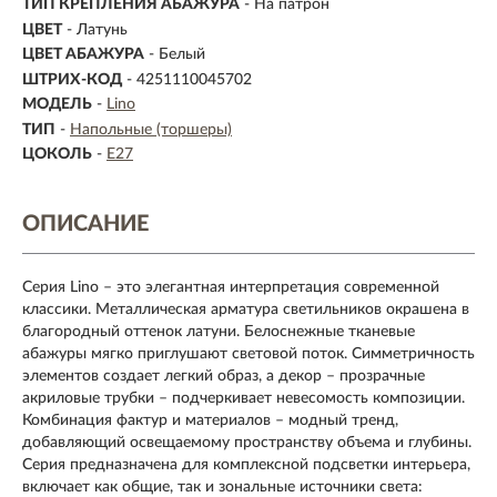
ТИП КРЕПЛЕНИЯ АБАЖУРА
- На патрон
ЦВЕТ
- Латунь
ЦВЕТ АБАЖУРА
- Белый
ШТРИХ-КОД
- 4251110045702
МОДЕЛЬ
-
Lino
ТИП
-
Напольные (торшеры)
ЦОКОЛЬ
-
E27
ОПИСАНИЕ
Серия Lino – это элегантная интерпретация современной
классики. Металлическая арматура светильников окрашена в
благородный оттенок латуни. Белоснежные тканевые
абажуры мягко приглушают световой поток. Симметричность
элементов создает легкий образ, а декор – прозрачные
акриловые трубки – подчеркивает невесомость композиции.
Комбинация фактур и материалов – модный тренд,
добавляющий освещаемому пространству объема и глубины.
Серия предназначена для комплексной подсветки интерьера,
включает как общие, так и зональные источники света: