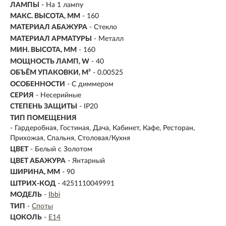
ЛАМПЫ
- На 1 лампу
МАКС. ВЫСОТА, ММ
- 160
МАТЕРИАЛ АБАЖУРА
-
Стекло
МАТЕРИАЛ АРМАТУРЫ
- Металл
МИН. ВЫСОТА, ММ
- 160
МОЩНОСТЬ ЛАМП, W
- 40
ОБЪЁМ УПАКОВКИ, М³
- 0.00525
ОСОБЕННОСТИ
- С диммером
СЕРИЯ
- Несерийные
СТЕПЕНЬ ЗАЩИТЫ
- IP20
ТИП ПОМЕЩЕНИЯ
- Гардеробная, Гостиная, Дача, Кабинет, Кафе, Ресторан,
Прихожая, Спальня, Столовая/Кухня
ЦВЕТ
- Белый с Золотом
ЦВЕТ АБАЖУРА
- Янтарный
ШИРИНА, ММ
- 90
ШТРИХ-КОД
- 4251110049991
МОДЕЛЬ
-
Ibbi
ТИП
-
Споты
ЦОКОЛЬ
-
E14