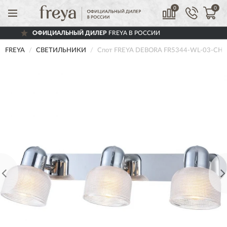
0
0
ИЦИАЛЬНЫЙ ДИЛЕР
FREYA В РОССИИ
Д
FREYA
СВЕТИЛЬНИКИ
Спот FREYA DEBORA FR5344-WL-03-CH