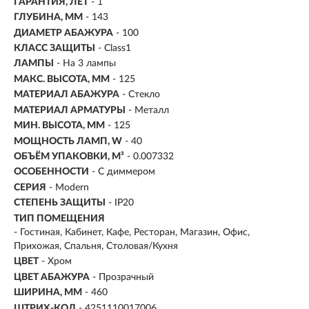
ГАРАНТИЯ, ЛЕТ
- 1
ГЛУБИНА, ММ
- 143
ДИАМЕТР АБАЖУРА
- 100
КЛАСС ЗАЩИТЫ
- Class1
ЛАМПЫ
- На 3 лампы
МАКС. ВЫСОТА, ММ
- 125
МАТЕРИАЛ АБАЖУРА
-
Стекло
МАТЕРИАЛ АРМАТУРЫ
- Металл
МИН. ВЫСОТА, ММ
- 125
МОЩНОСТЬ ЛАМП, W
- 40
ОБЪЁМ УПАКОВКИ, М³
- 0.007332
ОСОБЕННОСТИ
- С диммером
СЕРИЯ
- Modern
СТЕПЕНЬ ЗАЩИТЫ
- IP20
ТИП ПОМЕЩЕНИЯ
- Гостиная, Кабинет, Кафе, Ресторан, Магазин, Офис,
Прихожая, Спальня, Столовая/Кухня
ЦВЕТ
- Хром
ЦВЕТ АБАЖУРА
- Прозрачный
ШИРИНА, ММ
- 460
ШТРИХ-КОД
- 4251110017006