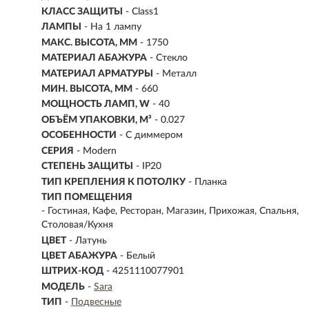
КЛАСС ЗАЩИТЫ
- Class1
ЛАМПЫ
- На 1 лампу
МАКС. ВЫСОТА, ММ
- 1750
МАТЕРИАЛ АБАЖУРА
-
Стекло
МАТЕРИАЛ АРМАТУРЫ
- Металл
МИН. ВЫСОТА, ММ
- 660
МОЩНОСТЬ ЛАМП, W
- 40
ОБЪЁМ УПАКОВКИ, М³
- 0.027
ОСОБЕННОСТИ
- С диммером
СЕРИЯ
- Modern
СТЕПЕНЬ ЗАЩИТЫ
- IP20
ТИП КРЕПЛЕНИЯ К ПОТОЛКУ
- Планка
ТИП ПОМЕЩЕНИЯ
- Гостиная, Кафе, Ресторан, Магазин, Прихожая, Спальня,
Столовая/Кухня
ЦВЕТ
- Латунь
ЦВЕТ АБАЖУРА
- Белый
ШТРИХ-КОД
- 4251110077901
МОДЕЛЬ
-
Sara
ТИП
-
Подвесные