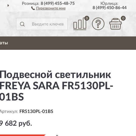
Розница:
8 (499) 455-48-75
Юрлица:
ДОСТАВИМ
ПО ВСЕЙ РОССИИ
8 (499) 450-86-44
Перезвоните мне
0
0
аты
Подвесной светильник
FREYA SARA FR5130PL-
01BS
Артикул:
FR5130PL-01BS
9 682 руб.