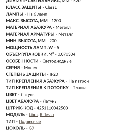
ДИАМЕТР СВЕТИЛЬНИКА, ММ
- 520
КЛАСС ЗАЩИТЫ
- Class1
ЛАМПЫ
- На 6 ламп
МАКС. ВЫСОТА, ММ
- 1200
МАТЕРИАЛ АБАЖУРА
-
Металл
МАТЕРИАЛ АРМАТУРЫ
- Металл
МИН. ВЫСОТА, ММ
- 200
МОЩНОСТЬ ЛАМП, W
- 5
ОБЪЁМ УПАКОВКИ, М³
- 0.070304
ОСОБЕННОСТИ
- Светодиодные
СЕРИЯ
- Modern
СТЕПЕНЬ ЗАЩИТЫ
- IP20
ТИП КРЕПЛЕНИЯ АБАЖУРА
- На патрон
ТИП КРЕПЛЕНИЯ К ПОТОЛКУ
- Планка
ЦВЕТ
- Латунь
ЦВЕТ АБАЖУРА
- Латунь
ШТРИХ-КОД
- 4251110042503
МОДЕЛЬ
-
Libra
Riflesso
ТИП
-
Подвесные
ЦОКОЛЬ
-
G9