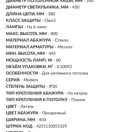
ДИАМЕТР ПОТОЛОЧНОЙ ЧАШИ, ММ
- 100
ДИАМЕТР СВЕТИЛЬНИКА, ММ
- 450
ДЛИНА ЦЕПИ, ММ
- 380
КЛАСС ЗАЩИТЫ
- Class1
ЛАМПЫ
- На 6 ламп
МАКС. ВЫСОТА, ММ
- 800
МАТЕРИАЛ АБАЖУРА
-
Стекло
МАТЕРИАЛ АРМАТУРЫ
- Металл
МИН. ВЫСОТА, ММ
- 445
МОЩНОСТЬ ЛАМП, W
- 60
ОБЪЁМ УПАКОВКИ, М³
- 0.10092
ОСОБЕННОСТИ
- Для натяжного потолка
СЕРИЯ
- Modern
СТЕПЕНЬ ЗАЩИТЫ
- IP20
ТИП КРЕПЛЕНИЯ АБАЖУРА
- На патрон
ТИП КРЕПЛЕНИЯ К ПОТОЛКУ
- Планка
ЦВЕТ
- Латунь
ЦВЕТ АБАЖУРА
- Прозрачный
ШИРИНА, ММ
- 450
ШТРИХ-КОД
- 4251110051529