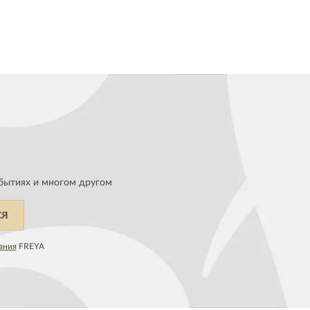
бытиях и многом другом
СЯ
ания
FREYA