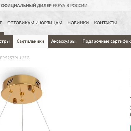
 РОССИИ
ДОСТАВИМ
ПО В
Г
ОПТОВИКАМ И ЮРЛИЦАМ
НОВИНКИ
КОНТАКТЫ
стры
Светильники
Аксессуары
Подарочные сертифик
 FR5257PL-L25G