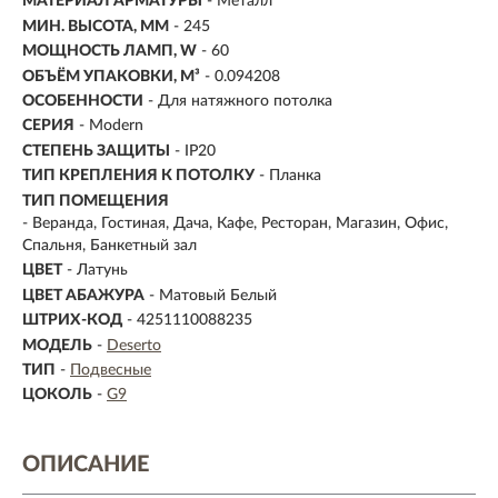
МАТЕРИАЛ АРМАТУРЫ
- Металл
МИН. ВЫСОТА, ММ
- 245
МОЩНОСТЬ ЛАМП, W
- 60
ОБЪЁМ УПАКОВКИ, М³
- 0.094208
ОСОБЕННОСТИ
- Для натяжного потолка
СЕРИЯ
- Modern
СТЕПЕНЬ ЗАЩИТЫ
- IP20
ТИП КРЕПЛЕНИЯ К ПОТОЛКУ
- Планка
ТИП ПОМЕЩЕНИЯ
- Веранда, Гостиная, Дача, Кафе, Ресторан, Магазин, Офис,
Спальня, Банкетный зал
ЦВЕТ
- Латунь
ЦВЕТ АБАЖУРА
- Матовый Белый
ШТРИХ-КОД
- 4251110088235
МОДЕЛЬ
-
Deserto
ТИП
-
Подвесные
ЦОКОЛЬ
-
G9
ОПИСАНИЕ