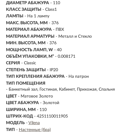
ДИАМЕТР АБАЖУРА
- 110
КЛАСС ЗАЩИТЫ
- Class1
ЛАМПЫ
- На 1 лампу
МАКС. ВЫСОТА, ММ
- 376
МАТЕРИАЛ АБАЖУРА
-
ПВХ
МАТЕРИАЛ АРМАТУРЫ
- Металл и Стекло
МИН. ВЫСОТА, ММ
- 376
МОЩНОСТЬ ЛАМП, W
- 40
ОБЪЁМ УПАКОВКИ, М³
- 0.008171
СЕРИЯ
- Classic
СТЕПЕНЬ ЗАЩИТЫ
- IP20
ТИП КРЕПЛЕНИЯ АБАЖУРА
- На патрон
ТИП ПОМЕЩЕНИЯ
- Банкетный зал, Гостиная, Кабинет, Прихожая, Спальня
ЦВЕТ
- Матовое Золото
ЦВЕТ АБАЖУРА
- Золотой
ШИРИНА, ММ
- 110
ШТРИХ-КОД
- 4251110011905
МОДЕЛЬ
-
Vilena
ТИП
-
Настенные (бра)