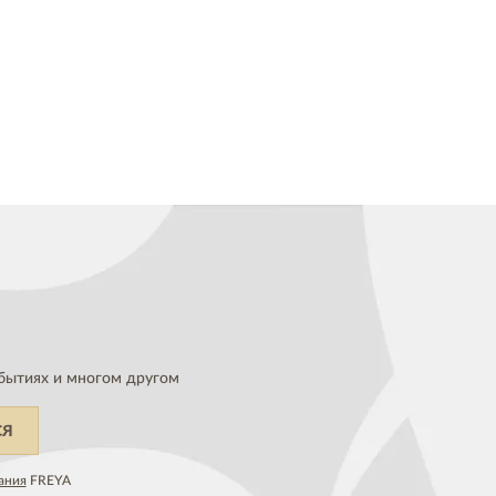
бытиях и многом другом
СЯ
ания
FREYA