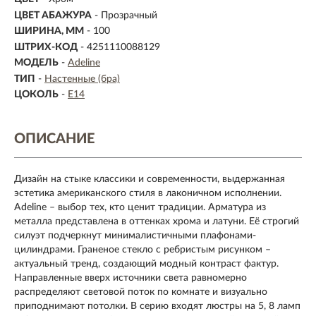
ЦВЕТ АБАЖУРА
- Прозрачный
ШИРИНА, ММ
- 100
ШТРИХ-КОД
- 4251110088129
МОДЕЛЬ
-
Adeline
ТИП
-
Настенные (бра)
ЦОКОЛЬ
-
E14
ОПИСАНИЕ
Дизайн на стыке классики и современности, выдержанная
эстетика американского стиля в лаконичном исполнении.
Adeline – выбор тех, кто ценит традиции. Арматура из
металла представлена в оттенках хрома и латуни. Её строгий
силуэт подчеркнут минималистичными плафонами-
цилиндрами. Граненое стекло с ребристым рисунком –
актуальный тренд, создающий модный контраст фактур.
Направленные вверх источники света равномерно
распределяют световой поток по комнате и визуально
приподнимают потолки. В серию входят люстры на 5, 8 ламп