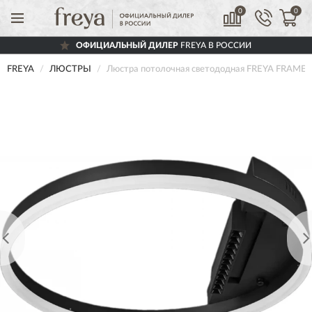
0
0
ОФИЦИАЛЬНЫЙ ДИЛЕР
FREYA В РОССИИ
FREYA
ЛЮСТРЫ
Люстра потолочная светододная FREYA FRAME