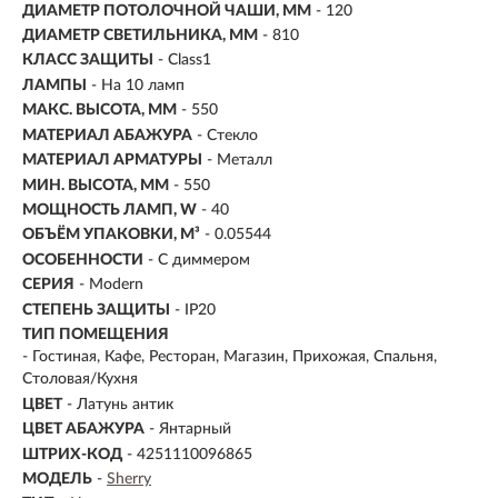
ДИАМЕТР ПОТОЛОЧНОЙ ЧАШИ, ММ
- 120
ДИАМЕТР СВЕТИЛЬНИКА, ММ
- 810
КЛАСС ЗАЩИТЫ
- Class1
ЛАМПЫ
- На 10 ламп
МАКС. ВЫСОТА, ММ
- 550
МАТЕРИАЛ АБАЖУРА
-
Стекло
МАТЕРИАЛ АРМАТУРЫ
- Металл
МИН. ВЫСОТА, ММ
- 550
МОЩНОСТЬ ЛАМП, W
- 40
ОБЪЁМ УПАКОВКИ, М³
- 0.05544
ОСОБЕННОСТИ
- С диммером
СЕРИЯ
- Modern
СТЕПЕНЬ ЗАЩИТЫ
- IP20
ТИП ПОМЕЩЕНИЯ
- Гостиная, Кафе, Ресторан, Магазин, Прихожая, Спальня,
Столовая/Кухня
ЦВЕТ
- Латунь антик
ЦВЕТ АБАЖУРА
- Янтарный
ШТРИХ-КОД
- 4251110096865
МОДЕЛЬ
-
Sherry