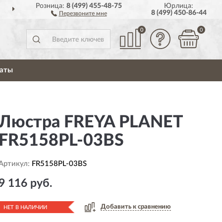
Розница:
8 (499) 455-48-75
Юрлица:
ДОСТАВИМ
ПО ВСЕЙ РОССИИ
8 (499) 450-86-44
Перезвоните мне
0
0
аты
Люстра FREYA PLANET
FR5158PL-03BS
Артикул:
FR5158PL-03BS
9 116 руб.
Добавить к сравнению
НЕТ В НАЛИЧИИ