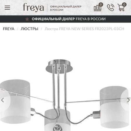
0
0
ОФИЦИАЛЬНЫЙ ДИЛЕР
FREYA В РОССИИ
FREYA
ЛЮСТРЫ
Люстра FREYA NEW SERIES FR2023PL-03CH