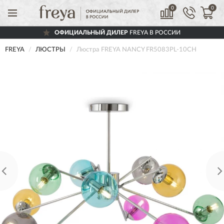
0
0
ОФИЦИАЛЬНЫЙ ДИЛЕР
FREYA В РОССИИ
FREYA
ЛЮСТРЫ
Люстра FREYA NANCY FR5083PL-10CH