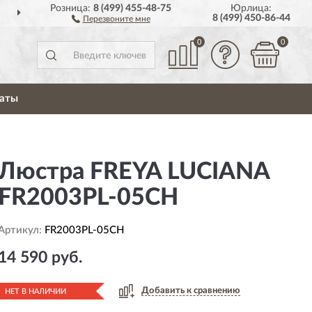
Розница:
8 (499) 455-48-75
Юрлица:
ДОСТАВИМ
ПО ВСЕЙ РОССИИ
8 (499) 450-86-44
Перезвоните мне
0
0
аты
Люстра FREYA LUCIANA
FR2003PL-05CH
Артикул:
FR2003PL-05CH
14 590 руб.
Добавить к сравнению
НЕТ В НАЛИЧИИ