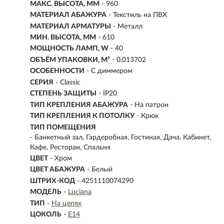
МАКС. ВЫСОТА, ММ
- 960
МАТЕРИАЛ АБАЖУРА
-
Текстиль на ПВХ
МАТЕРИАЛ АРМАТУРЫ
- Металл
МИН. ВЫСОТА, ММ
- 610
МОЩНОСТЬ ЛАМП, W
- 40
ОБЪЁМ УПАКОВКИ, М³
- 0.013702
ОСОБЕННОСТИ
- С диммером
СЕРИЯ
- Classic
СТЕПЕНЬ ЗАЩИТЫ
- IP20
ТИП КРЕПЛЕНИЯ АБАЖУРА
- На патрон
ТИП КРЕПЛЕНИЯ К ПОТОЛКУ
- Крюк
ТИП ПОМЕЩЕНИЯ
- Банкетный зал, Гардеробная, Гостиная, Дача, Кабинет,
Кафе, Ресторан, Спальня
ЦВЕТ
- Хром
ЦВЕТ АБАЖУРА
- Белый
ШТРИХ-КОД
- 4251110074290
МОДЕЛЬ
-
Luciana
ТИП
-
На цепях
ЦОКОЛЬ
-
E14