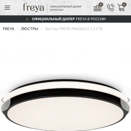
0
0
ОФИЦИАЛЬНЫЙ ДИЛЕР
FREYA В РОССИИ
FREYA
ЛЮСТРЫ
Люстра FREYA FR6086CL-L117B