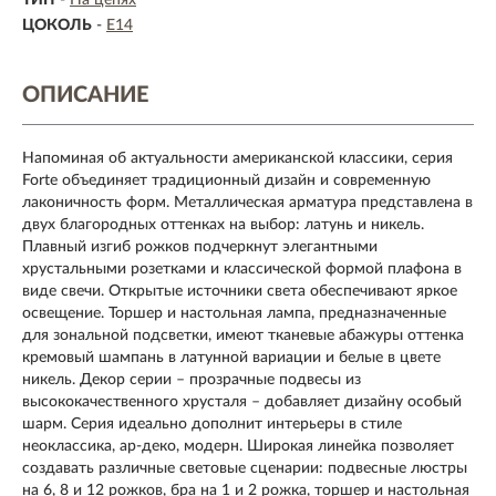
ТИП
-
На цепях
ЦОКОЛЬ
-
E14
ОПИСАНИЕ
Напоминая об актуальности американской классики, серия
Forte объединяет традиционный дизайн и современную
лаконичность форм. Металлическая арматура представлена в
двух благородных оттенках на выбор: латунь и никель.
Плавный изгиб рожков подчеркнут элегантными
хрустальными розетками и классической формой плафона в
виде свечи. Открытые источники света обеспечивают яркое
освещение. Торшер и настольная лампа, предназначенные
для зональной подсветки, имеют тканевые абажуры оттенка
кремовый шампань в латунной вариации и белые в цвете
никель. Декор серии – прозрачные подвесы из
высококачественного хрусталя – добавляет дизайну особый
шарм. Серия идеально дополнит интерьеры в стиле
неоклассика, ар-деко, модерн. Широкая линейка позволяет
создавать различные световые сценарии: подвесные люстры
на 6, 8 и 12 рожков, бра на 1 и 2 рожка, торшер и настольная