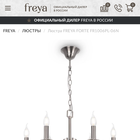
0
0
ОФИЦИАЛЬНЫЙ ДИЛЕР
FREYA В РОССИИ
FREYA
ЛЮСТРЫ
Люстра FREYA FORTE FR1006PL-06N