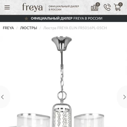
0
0
ОФИЦИАЛЬНЫЙ ДИЛЕР
FREYA В РОССИИ
FREYA
ЛЮСТРЫ
Люстра FREYA ELIN FR5016PL-05CH