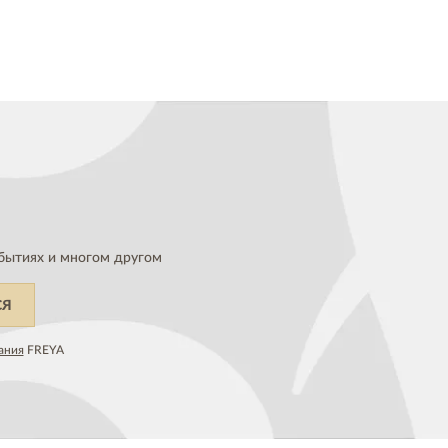
бытиях и многом другом
СЯ
ания
FREYA