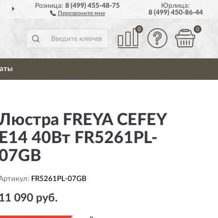
Розница:
8 (499) 455-48-75
Юрлица:
ДОСТАВИМ
ПО ВСЕЙ РОССИИ
8 (499) 450-86-44
Перезвоните мне
0
0
аты
Люстра FREYA CEFEY
Е14 40Вт FR5261PL-
07GB
Артикул:
FR5261PL-07GB
11 090 руб.