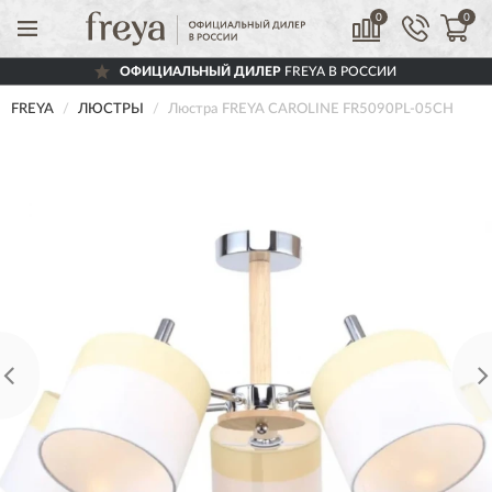
0
0
ОФИЦИАЛЬНЫЙ ДИЛЕР
FREYA В РОССИИ
FREYA
ЛЮСТРЫ
Люстра FREYA CAROLINE FR5090PL-05CH