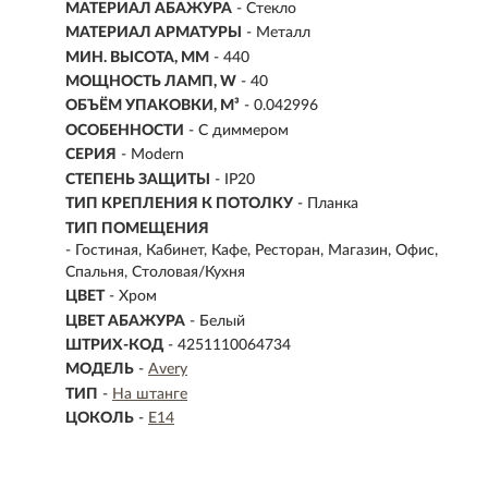
МАТЕРИАЛ АБАЖУРА
-
Стекло
МАТЕРИАЛ АРМАТУРЫ
- Металл
МИН. ВЫСОТА, ММ
- 440
МОЩНОСТЬ ЛАМП, W
- 40
ОБЪЁМ УПАКОВКИ, М³
- 0.042996
ОСОБЕННОСТИ
- С диммером
СЕРИЯ
- Modern
СТЕПЕНЬ ЗАЩИТЫ
- IP20
ТИП КРЕПЛЕНИЯ К ПОТОЛКУ
- Планка
ТИП ПОМЕЩЕНИЯ
- Гостиная, Кабинет, Кафе, Ресторан, Магазин, Офис,
Спальня, Столовая/Кухня
ЦВЕТ
- Хром
ЦВЕТ АБАЖУРА
- Белый
ШТРИХ-КОД
- 4251110064734
МОДЕЛЬ
-
Avery
ТИП
-
На штанге
ЦОКОЛЬ
-
E14