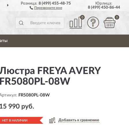
Розница:
8 (499) 455-48-75
Юрлица:
СЕЙ РОССИИ
ПОЛНЫ
8 (499) 450-86-44
Перезвоните мне
0
0
аты
Люстра FREYA AVERY
FR5080PL-08W
Артикул:
FR5080PL-08W
15 990 руб.
Добавить к сравнению
НЕТ В НАЛИЧИИ