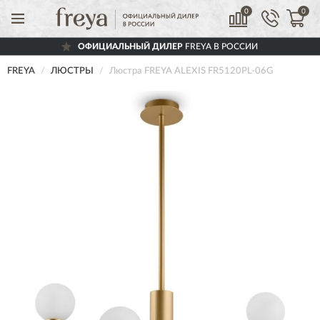
0
0
ОФИЦИАЛЬНЫЙ ДИЛЕР
FREYA В РОССИИ
FREYA
ЛЮСТРЫ
Люстра FREYA ALEXIS FR5120PL-06G