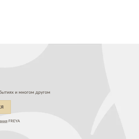
бытиях и многом другом
СЯ
ания
FREYA