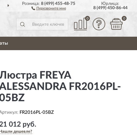
Розница:
8 (499) 455-48-75
Юрлица:
РОССИИ
ПОЛНЫЙ
АСС
8 (499) 450-86-44
Перезвоните мне
0
0
аты
Люстра FREYA
ALESSANDRA FR2016PL-
05BZ
Артикул:
FR2016PL-05BZ
21 012 руб.
Нашли дешевле?