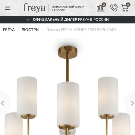
0
0
ОФИЦИАЛЬНЫЙ ДИЛЕР
FREYA В РОССИИ
FREYA
ЛЮСТРЫ
Люстра FREYA AGNES FR5184PL-06BS