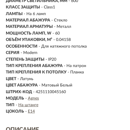
ДИАМЕТР СВЕТИЛЬНИКА, ММ
- 600
КЛАСС ЗАЩИТЫ
- Class1
ЛАМПЫ
- На 6 ламп
МАТЕРИАЛ АБАЖУРА
-
Стекло
МАТЕРИАЛ АРМАТУРЫ
- Металл
МОЩНОСТЬ ЛАМП, W
- 60
ОБЪЁМ УПАКОВКИ, М³
- 0.04158
ОСОБЕННОСТИ
- Для натяжного потолка
СЕРИЯ
- Modern
СТЕПЕНЬ ЗАЩИТЫ
- IP20
ТИП КРЕПЛЕНИЯ АБАЖУРА
- На патрон
ТИП КРЕПЛЕНИЯ К ПОТОЛКУ
- Планка
ЦВЕТ
- Латунь
ЦВЕТ АБАЖУРА
- Матовый Белый
ШТРИХ-КОД
- 4251110045160
МОДЕЛЬ
-
Agnes
ТИП
-
На штанге
ЦОКОЛЬ
-
E14
ОПИСАНИЕ